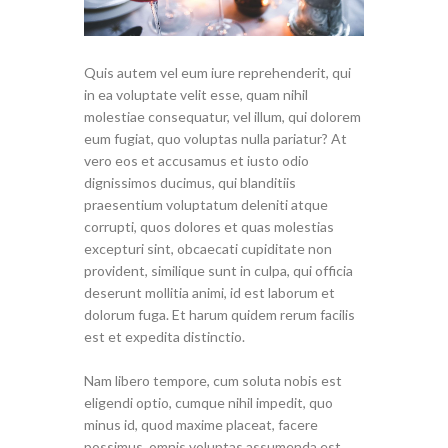
Quis autem vel eum iure reprehenderit, qui
in ea voluptate velit esse, quam nihil
molestiae consequatur, vel illum, qui dolorem
eum fugiat, quo voluptas nulla pariatur? At
vero eos et accusamus et iusto odio
dignissimos ducimus, qui blanditiis
praesentium voluptatum deleniti atque
corrupti, quos dolores et quas molestias
excepturi sint, obcaecati cupiditate non
provident, similique sunt in culpa, qui officia
deserunt mollitia animi, id est laborum et
dolorum fuga. Et harum quidem rerum facilis
est et expedita distinctio.
Nam libero tempore, cum soluta nobis est
eligendi optio, cumque nihil impedit, quo
minus id, quod maxime placeat, facere
possimus, omnis voluptas assumenda est,