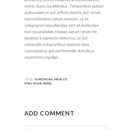
omnis dolor repellendus. Temporibus autem
quibusdam et aut officiis debitis aut rerum
necessitatibus saepe eveniet, ut et
voluptates repudiandae sint et molestiae
non recusandae. Itaque earum rerum hic
tenetur a sapiente delectus, ut aut
reiciendis voluptatibus maiores alias
consequatur aut perferendis doloribus
asperiores repellat.
TAGS:
EUROPEAN
,
MERLOT
,
PINO NOIR
,
WINE
ADD COMMENT