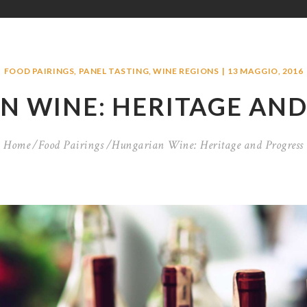
FOOD PAIRINGS
,
PANEL TASTING
,
WINE REGIONS
13 MAGGIO, 2016
N WINE: HERITAGE AND
Home
Food Pairings
Hungarian Wine: Heritage and Progress