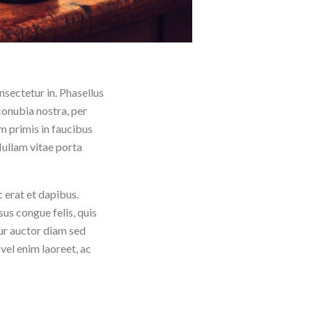
nsectetur in. Phasellus
 conubia nostra, per
 primis in faucibus
 Nullam vitae porta
erat et dapibus.
sus congue felis, quis
tur auctor diam sed
 vel enim laoreet, ac