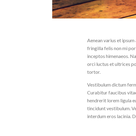
Aenean varius et ipsum a
fringilla felis non mi po
inceptos himenaeos. Nam
orci luctus et ultrices 
tortor.
Vestibulum dictum ferm
Curabitur faucibus vitae
hendrerit lorem ligula e
tincidunt vestibulum. Ve
interdum eros lacinia. D