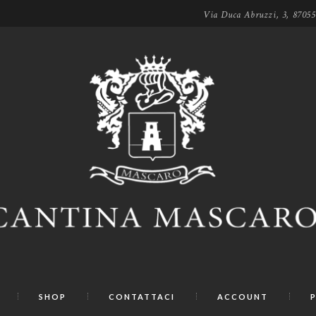
Via Duca Abruzzi, 3, 8705
SHOP
CONTATTACI
ACCOUNT
P