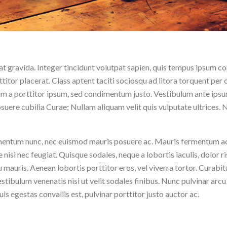
t gravida. Integer tincidunt volutpat sapien, quis tempus ipsum co
rttitor placerat. Class aptent taciti sociosqu ad litora torquent per
 a porttitor ipsum, sed condimentum justo. Vestibulum ante ipsum
posuere cubilia Curae; Nullam aliquam velit quis vulputate ultrices.
entum nunc, nec euismod mauris posuere ac. Mauris fermentum ac 
 nisi nec feugiat. Quisque sodales, neque a lobortis iaculis, dolor ri
u mauris. Aenean lobortis porttitor eros, vel viverra tortor. Curabi
stibulum venenatis nisi ut velit sodales finibus. Nunc pulvinar arcu
uis egestas convallis est, pulvinar porttitor justo auctor ac.