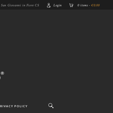
5 San Giovanni in Fiore CS
Login
0 items
-
€0.00
RIVACY POLICY