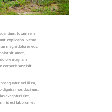
laudantium, totam rem
 sunt, explicabo. Nemo
ntur magni dolores eos,
olor sit, amet,
et dolore magnam
 corporis suscipit
onsequatur, vel illum,
io dignissimos ducimus,
as excepturi sint,
imi, id est laborum et