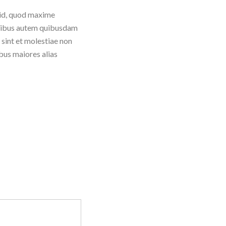
 id, quod maxime
oribus autem quibusdam
 sint et molestiae non
ibus maiores alias