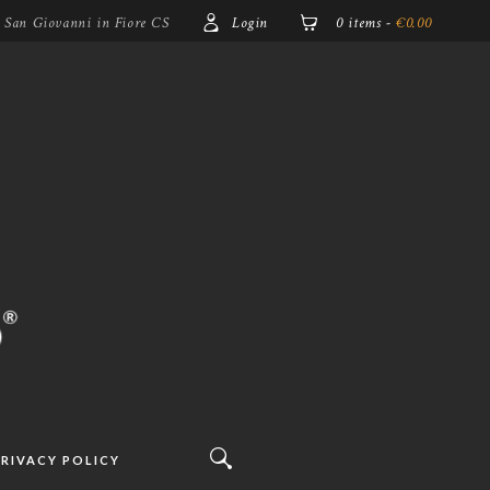
5 San Giovanni in Fiore CS
Login
0 items
-
€0.00
RIVACY POLICY