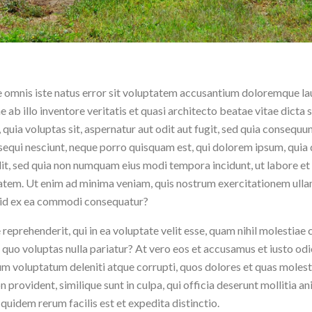
de omnis iste natus error sit voluptatem accusantium doloremque 
 ab illo inventore veritatis et quasi architecto beatae vitae dicta
quia voluptas sit, aspernatur aut odit aut fugit, sed quia consequu
sequi nesciunt, neque porro quisquam est, qui dolorem ipsum, quia d
elit, sed quia non numquam eius modi tempora incidunt, ut labore 
tem. Ut enim ad minima veniam, quis nostrum exercitationem ullam
quid ex ea commodi consequatur?
reprehenderit, qui in ea voluptate velit esse, quam nihil molestiae c
 quo voluptas nulla pariatur? At vero eos et accusamus et iusto od
um voluptatum deleniti atque corrupti, quos dolores et quas molesti
 provident, similique sunt in culpa, qui officia deserunt mollitia an
uidem rerum facilis est et expedita distinctio.