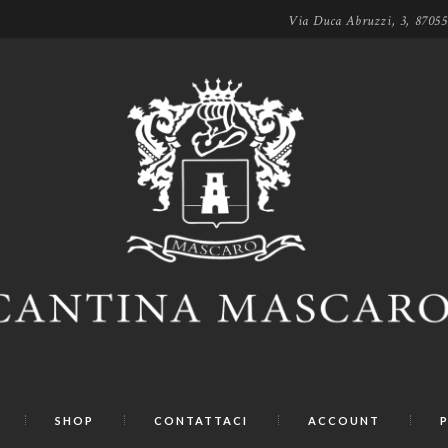
Via Duca Abruzzi, 3, 8705
SHOP
CONTATTACI
ACCOUNT
P