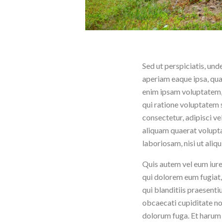
Sed ut perspiciatis, un
aperiam eaque ipsa, quae
enim ipsam voluptatem, 
qui ratione voluptatem 
consectetur, adipisci v
aliquam quaerat volupta
laboriosam, nisi ut ali
Quis autem vel eum iure 
qui dolorem eum fugiat,
qui blanditiis praesenti
obcaecati cupiditate non
dolorum fuga. Et harum q