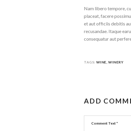
Nam libero tempore, cum
placeat, facere possim
et aut officiis debitis 
recusandae. Itaque earum
consequatur aut perfere
TAGS:
WINE
,
WINERY
ADD COMM