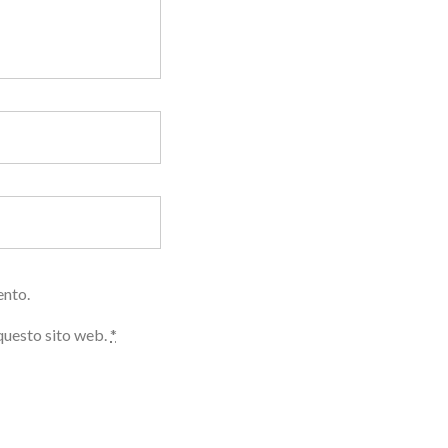
ento.
 questo sito web.
*