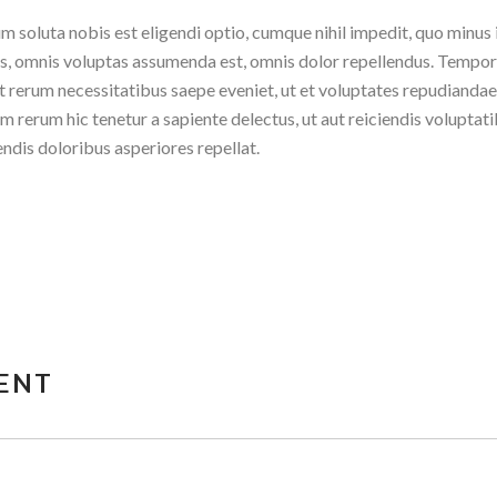
 soluta nobis est eligendi optio, cumque nihil impedit, quo minus
us, omnis voluptas assumenda est, omnis dolor repellendus. Temp
aut rerum necessitatibus saepe eveniet, ut et voluptates repudiandae
 rerum hic tenetur a sapiente delectus, ut aut reiciendis voluptat
ndis doloribus asperiores repellat.
ENT